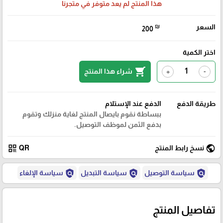
هذا المنتج لم يعد متوفر في متجرنا
السعر
₪
200
اختر الكمية
shopping_cart
شراء هذا المنتج
+
-
طريقة الدفع
الدفع عند الإستلام
ببساطة نقوم بايصال المنتج لغاية منزلك وتقوم
بدفع الثمن لموظف التوصيل.
qr_code
public
نسخ رابط المنتج
QR
policy
policy
policy
سياسة التوصيل
سياسة التبديل
سياسة الإلغاء
تفاصيل المنتج