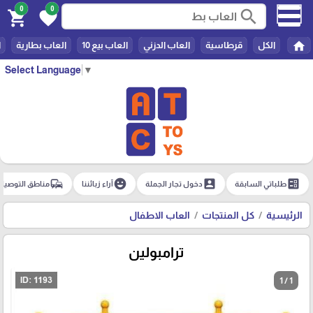
0
0
search
shopping_cart
favorite
home
الكل
قرطاسية
العاب الدزني
العاب بيع 10
العاب بطارية
ا
Select Language
▼
commute
emoji_emotions
account_box
ballot
طلباتي السابقة
دخول تجار الجملة
آراء زبائننا
مناطق التوصيل
الرئيسية
كل المنتجات
العاب الاطفال
ترامبولين
1 / 1