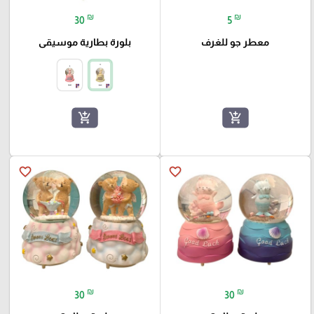
₪
₪
30
5
معطر جو للغرف
بلورة بطارية موسيقى
add_shopping_cart
add_shopping_cart
favorite_border
favorite_border
₪
₪
30
30