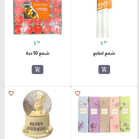
₪
₪
5
5
شمع اصابع
شمع 50 حبة
add_shopping_cart
add_shopping_cart
favorite_border
favorite_border