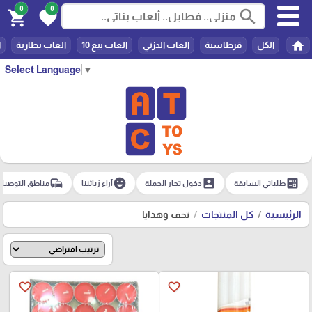
0
0
search
shopping_cart
favorite
home
الكل
قرطاسية
العاب الدزني
العاب بيع 10
العاب بطارية
ا
Select Language
▼
commute
emoji_emotions
account_box
ballot
طلباتي السابقة
دخول تجار الجملة
آراء زبائننا
مناطق التوصيل
الرئيسية
كل المنتجات
تحف وهدايا
favorite_border
favorite_border