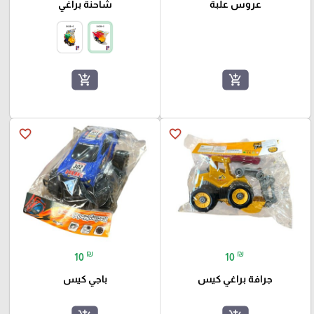
عروس علبة
شاحنة براغي
add_shopping_cart
add_shopping_cart
favorite_border
favorite_border
₪
₪
10
10
جرافة براغي كيس
باجي كيس