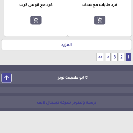
فرد طابات مع هدف
فرد مع قوس كرت
add_shopping_cart
add_shopping_cart
المزيد
>>
>
3
2
1
arrow_upward
© ابو طعيمة تويز
برمجة وتطوير شركة ديجيتال لايف