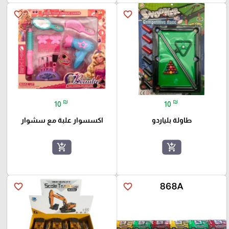
favorite_border
favorite_border
₪
₪
10
10
طاولة بلياردو
اكسسوار علبة مع سشوار
add_shopping_cart
add_shopping_cart
favorite_border
favorite_border