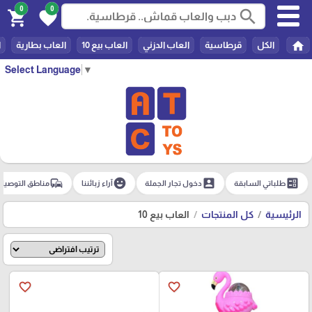
0
0
search
shopping_cart
favorite
home
الكل
قرطاسية
العاب الدزني
العاب بيع 10
العاب بطارية
ا
Select Language
▼
commute
emoji_emotions
account_box
ballot
طلباتي السابقة
دخول تجار الجملة
آراء زبائننا
مناطق التوصيل
الرئيسية
كل المنتجات
العاب بيع 10
favorite_border
favorite_border