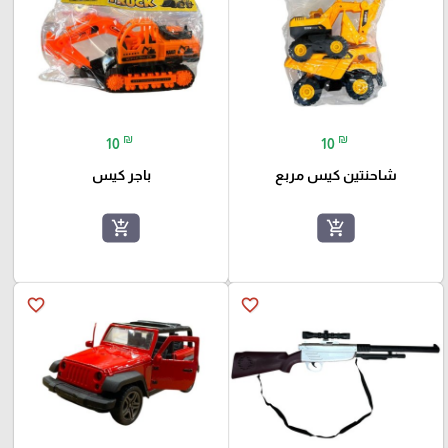
₪
₪
10
10
شاحنتين كيس مربع
باجر كيس
add_shopping_cart
add_shopping_cart
favorite_border
favorite_border