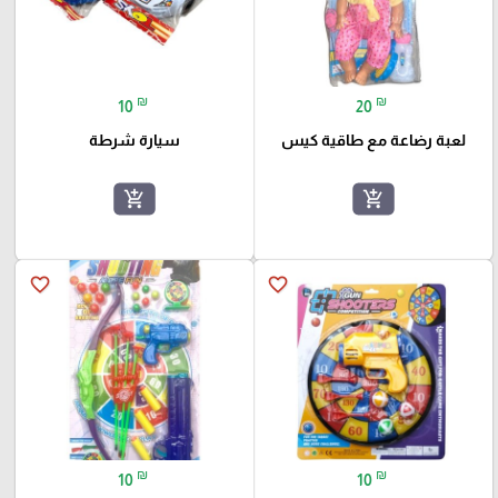
₪
₪
10
20
لعبة رضاعة مع طاقية كيس
سيارة شرطة
add_shopping_cart
add_shopping_cart
favorite_border
favorite_border
₪
₪
10
10