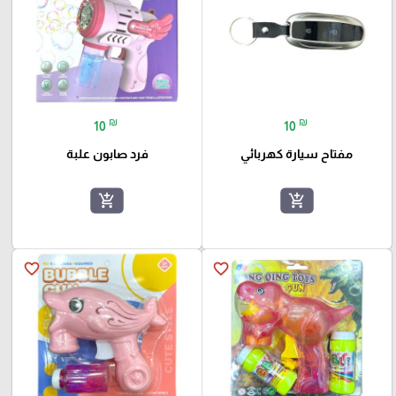
₪
₪
10
10
مفتاح سيارة كهربائي
فرد صابون علبة
add_shopping_cart
add_shopping_cart
favorite_border
favorite_border