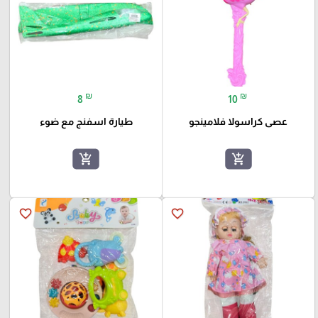
₪
₪
8
10
عصى كراسولا فلامينجو
طيارة اسفنج مع ضوء
add_shopping_cart
add_shopping_cart
favorite_border
favorite_border