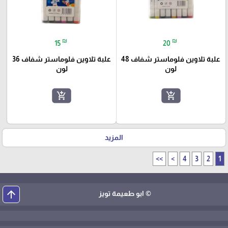
₪
₪
15
20
علبة تلاوين فلوماستر شفاف 48
علبة تلاوين فلوماستر شفاف 36
لون
لون
add_shopping_cart
add_shopping_cart
المزيد
>>
>
4
3
2
1
arrow_upward
© ابو طعيمة تويز