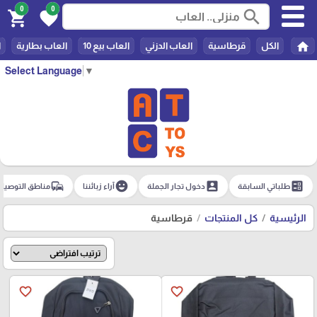
0
0
search
shopping_cart
favorite
home
الكل
قرطاسية
العاب الدزني
العاب بيع 10
العاب بطارية
ا
Select Language
▼
commute
emoji_emotions
account_box
ballot
طلباتي السابقة
دخول تجار الجملة
آراء زبائننا
مناطق التوصيل
الرئيسية
كل المنتجات
قرطاسية
favorite_border
favorite_border