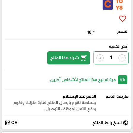
favorite_border
السعر
₪
10
اختر الكمية
shopping_cart
شراء هذا المنتج
+
-
66
مرة تم بيع هذا المنتج لأشخاص آخرين.
طريقة الدفع
الدفع عند الإستلام
ببساطة نقوم بايصال المنتج لغاية منزلك وتقوم
بدفع الثمن لموظف التوصيل.
qr_code
public
نسخ رابط المنتج
QR