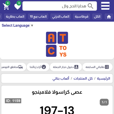
0
0
search
shopping_cart
favorite
home
الكل
قرطاسية
العاب الدزني
العاب بيع 10
العاب بطارية
ا
Select Language
▼
commute
emoji_emotions
account_box
ballot
طلباتي السابقة
دخول تجار الجملة
آراء زبائننا
مناطق التوصيل
الرئيسية
كل المنتجات
ألعاب بناتي
عصى كراسولا فلامينجو
1 / 1