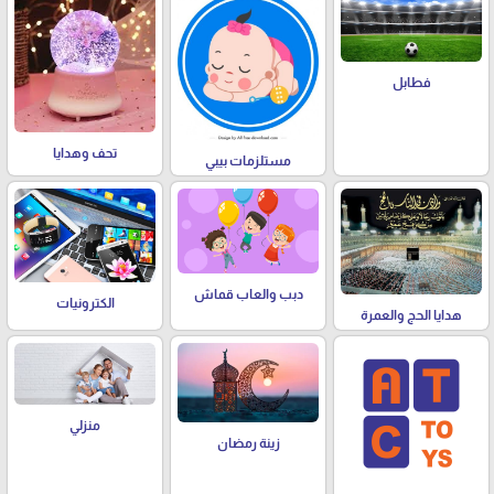
فطابل
تحف وهدايا
مستلزمات بيبي
دبب والعاب قماش
الكترونيات
هدايا الحج والعمرة
منزلي
زينة رمضان