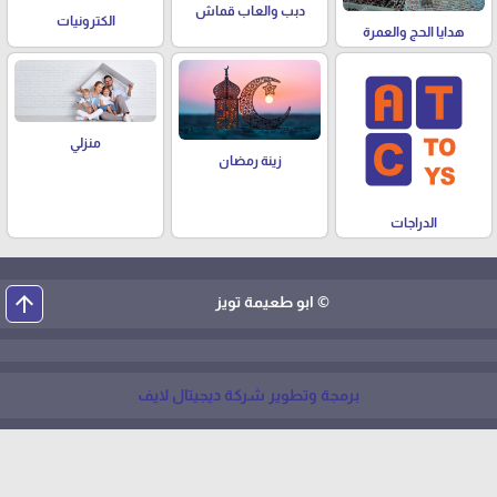
دبب والعاب قماش
الكترونيات
هدايا الحج والعمرة
منزلي
زينة رمضان
الدراجات
arrow_upward
© ابو طعيمة تويز
برمجة وتطوير شركة ديجيتال لايف