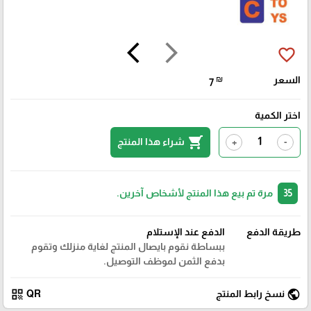
arrow_back_ios
arrow_forward_ios
favorite_border
السعر
₪
7
اختر الكمية
shopping_cart
شراء هذا المنتج
+
-
35
مرة تم بيع هذا المنتج لأشخاص آخرين.
طريقة الدفع
الدفع عند الإستلام
ببساطة نقوم بايصال المنتج لغاية منزلك وتقوم
بدفع الثمن لموظف التوصيل.
qr_code
public
نسخ رابط المنتج
QR