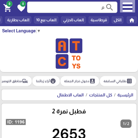
0
0
search
shopping_cart
favorite
home
الكل
قرطاسية
العاب الدزني
العاب بيع 10
العاب بطارية
ا
Select Language
▼
commute
emoji_emotions
account_box
ballot
طلباتي السابقة
دخول تجار الجملة
آراء زبائننا
مناطق التوصيل
الرئيسية
كل المنتجات
العاب الاطفال
فطبل نمرة 2
1 / 2