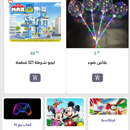
favorite_border
favorite_border
₪
₪
60
5
بلالين ضوء
ليجو شرطة 321 قطعة
add_shopping_cart
add_shopping_cart
قرطاسية
العاب بيع 10