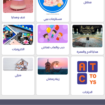
فطابل
تحف وهدايا
مستلزمات بيبي
دبب والعاب قماش
الكترونيات
هدايا الحج والعمرة
منزلي
زينة رمضان
الدراجات