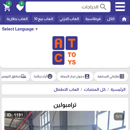
0
0
search
shopping_cart
favorite
home
الكل
قرطاسية
العاب الدزني
العاب بيع 10
العاب بطارية
ا
Select Language
▼
commute
emoji_emotions
account_box
ballot
طلباتي السابقة
دخول تجار الجملة
آراء زبائننا
مناطق التوصيل
الرئيسية
كل المنتجات
العاب الاطفال
ترامبولين
1 / 1