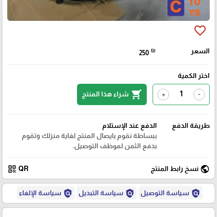
favorite_border
السعر
₪
250
اختر الكمية
shopping_cart
شراء هذا المنتج
+
-
طريقة الدفع
الدفع عند الإستلام
ببساطة نقوم بايصال المنتج لغاية منزلك وتقوم
بدفع الثمن لموظف التوصيل.
qr_code
public
نسخ رابط المنتج
QR
policy
policy
policy
سياسة التوصيل
سياسة التبديل
سياسة الإلغاء