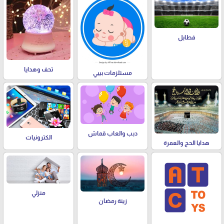
فطابل
تحف وهدايا
مستلزمات بيبي
دبب والعاب قماش
الكترونيات
هدايا الحج والعمرة
منزلي
زينة رمضان