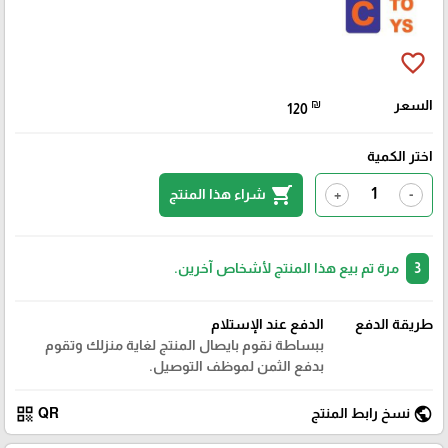
favorite_border
السعر
₪
120
اختر الكمية
shopping_cart
شراء هذا المنتج
+
-
3
مرة تم بيع هذا المنتج لأشخاص آخرين.
طريقة الدفع
الدفع عند الإستلام
ببساطة نقوم بايصال المنتج لغاية منزلك وتقوم
بدفع الثمن لموظف التوصيل.
qr_code
public
نسخ رابط المنتج
QR