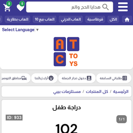
0
0
search
shopping_cart
favorite
home
الكل
قرطاسية
العاب الدزني
العاب بيع 10
العاب بطارية
ا
Select Language
▼
commute
emoji_emotions
account_box
ballot
طلباتي السابقة
دخول تجار الجملة
آراء زبائننا
مناطق التوصيل
الرئيسية
كل المنتجات
مستلزمات بيبي
دراجة طفل
1 / 1