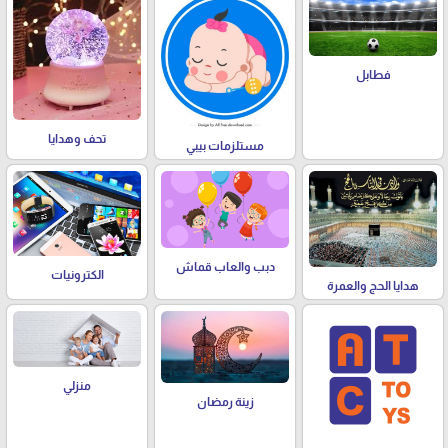
فطابل
تحف وهدايا
مستلزمات بيبي
دبب والعاب قماش
الكترونيات
هدايا الحج والعمرة
منزلي
زينة رمضان