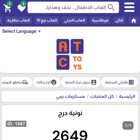
0
0
search
shopping_cart
favorite
home
الكل
قرطاسية
العاب الدزني
العاب بيع 10
العاب بطارية
ا
Select Language
▼
commute
emoji_emotions
account_box
ballot
طلباتي السابقة
دخول تجار الجملة
آراء زبائننا
مناطق التوصيل
الرئيسية
كل المنتجات
مستلزمات بيبي
نونية درج
1 / 1