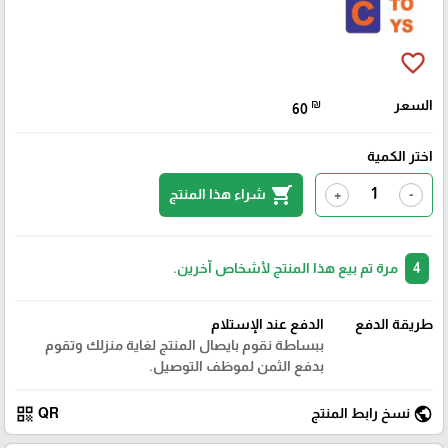
favorite_border
السعر
₪
60
اختر الكمية
shopping_cart
شراء هذا المنتج
+
-
4
مرة تم بيع هذا المنتج لأشخاص آخرين.
طريقة الدفع
الدفع عند الإستلام
ببساطة نقوم بايصال المنتج لغاية منزلك وتقوم
بدفع الثمن لموظف التوصيل.
qr_code
public
نسخ رابط المنتج
QR