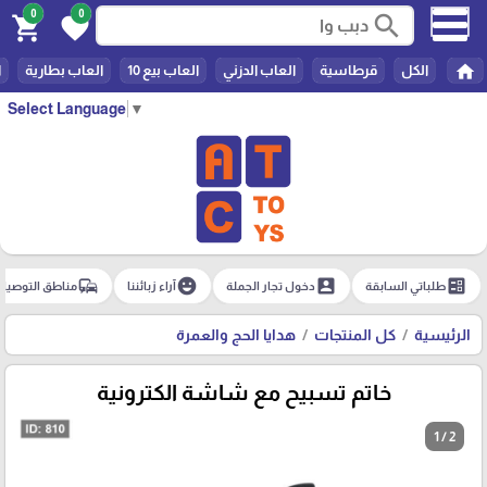
0
0
search
shopping_cart
favorite
home
الكل
قرطاسية
العاب الدزني
العاب بيع 10
العاب بطارية
ا
Select Language
▼
commute
emoji_emotions
account_box
ballot
طلباتي السابقة
دخول تجار الجملة
آراء زبائننا
مناطق التوصيل
الرئيسية
كل المنتجات
هدايا الحج والعمرة
خاتم تسبيح مع شاشة الكترونية
1 / 2