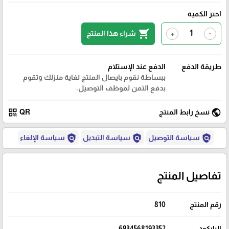
اختر الكمية
shopping_cart
شراء هذا المنتج
+
-
طريقة الدفع
الدفع عند الإستلام
ببساطة نقوم بايصال المنتج لغاية منزلك وتقوم
بدفع الثمن لموظف التوصيل.
qr_code
public
نسخ رابط المنتج
QR
policy
policy
policy
سياسة التوصيل
سياسة التبديل
سياسة الإلغاء
تفاصيل المنتج
رقم المنتج
810
الباركود
6934568193352