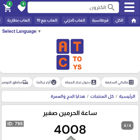
0
0
search
shopping_cart
favorite
home
الكل
قرطاسية
العاب الدزني
العاب بيع 10
العاب بطارية
ا
Select Language
▼
commute
emoji_emotions
account_box
ballot
طلباتي السابقة
دخول تجار الجملة
آراء زبائننا
مناطق التوصيل
الرئيسية
كل المنتجات
هدايا الحج والعمرة
ساعة الحرمين صغير
4 / 4