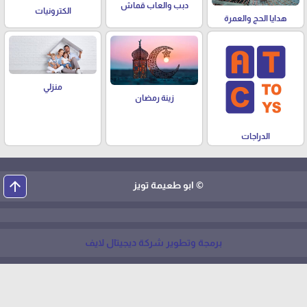
دبب والعاب قماش
الكترونيات
هدايا الحج والعمرة
منزلي
زينة رمضان
الدراجات
arrow_upward
© ابو طعيمة تويز
برمجة وتطوير شركة ديجيتال لايف