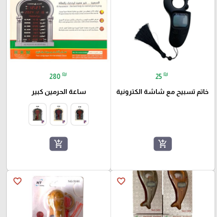
₪
₪
280
25
خاتم تسبيح مع شاشة الكترونية
ساعة الحرمين كبير
add_shopping_cart
add_shopping_cart
favorite_border
favorite_border