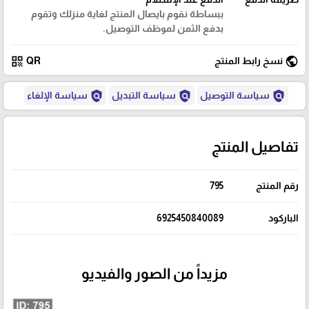
ببساطة نقوم بايصال المنتج لغاية منزلك وتقوم
بدفع الثمن لموظف التوصيل.
qr_code
public
نسخ رابط المنتج
QR
policy
policy
policy
سياسة التوصيل
سياسة التبديل
سياسة الإلغاء
تفاصيل المنتج
رقم المنتج
795
الباركود
6925450840089
مزيداً من الصور والفيديو