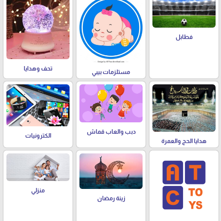
فطابل
تحف وهدايا
مستلزمات بيبي
دبب والعاب قماش
الكترونيات
هدايا الحج والعمرة
منزلي
زينة رمضان