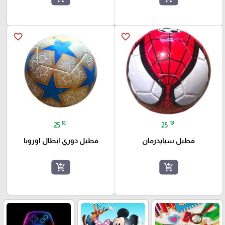
favorite_border
favorite_border
₪
₪
25
25
فطبل سبايدرمان
فطبل دوري ابطال اوروبا
add_shopping_cart
add_shopping_cart