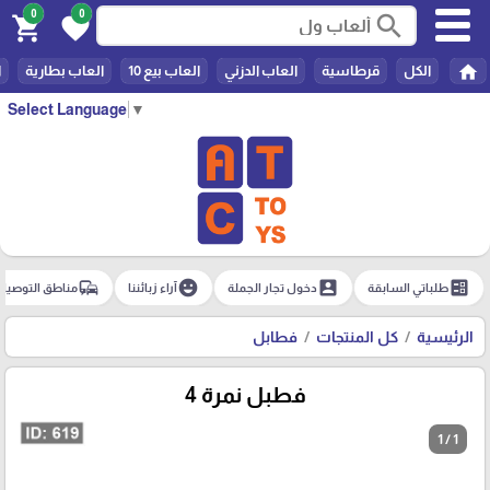
0
0
search
shopping_cart
favorite
home
الكل
قرطاسية
العاب الدزني
العاب بيع 10
العاب بطارية
ا
Select Language
▼
commute
emoji_emotions
account_box
ballot
طلباتي السابقة
دخول تجار الجملة
آراء زبائننا
مناطق التوصيل
الرئيسية
كل المنتجات
فطابل
فطبل نمرة 4
1 / 1