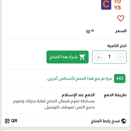
favorite_border
السعر
₪
10
اختر الكمية
shopping_cart
شراء هذا المنتج
+
-
443
مرة تم بيع هذا المنتج لأشخاص آخرين.
طريقة الدفع
الدفع عند الإستلام
ببساطة نقوم بايصال المنتج لغاية منزلك وتقوم
بدفع الثمن لموظف التوصيل.
qr_code
public
نسخ رابط المنتج
QR