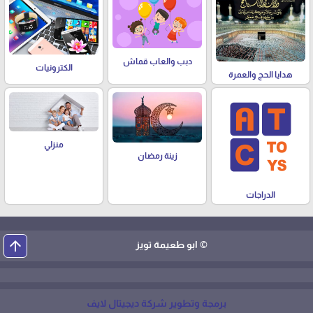
دبب والعاب قماش
الكترونيات
هدايا الحج والعمرة
منزلي
زينة رمضان
الدراجات
arrow_upward
© ابو طعيمة تويز
برمجة وتطوير شركة ديجيتال لايف