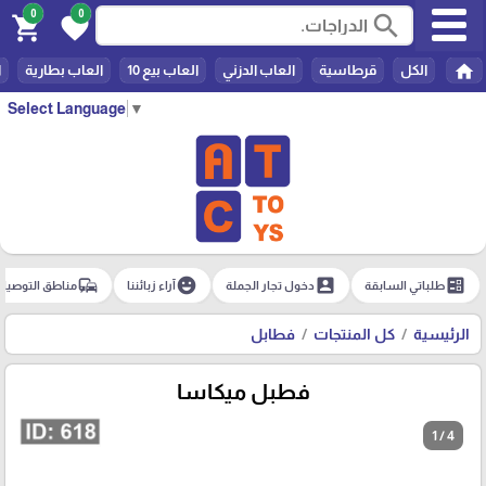
0
0
search
shopping_cart
favorite
home
الكل
قرطاسية
العاب الدزني
العاب بيع 10
العاب بطارية
ا
Select Language
▼
commute
emoji_emotions
account_box
ballot
طلباتي السابقة
دخول تجار الجملة
آراء زبائننا
مناطق التوصيل
الرئيسية
كل المنتجات
فطابل
فطبل ميكاسا
1 / 4