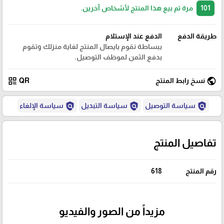
101
مرة تم بيع هذا المنتج لأشخاص آخرين.
طريقة الدفع
الدفع عند الإستلام
ببساطة نقوم بايصال المنتج لغاية منزلك وتقوم
بدفع الثمن لموظف التوصيل.
qr_code
public
نسخ رابط المنتج
QR
policy
policy
policy
سياسة التوصيل
سياسة التبديل
سياسة الإلغاء
تفاصيل المنتج
رقم المنتج
618
مزيداً من الصور والفيديو