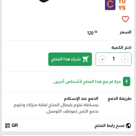
favorite_border
السعر
₪
120
اختر الكمية
shopping_cart
شراء هذا المنتج
+
-
4
مرة تم بيع هذا المنتج لأشخاص آخرين.
طريقة الدفع
الدفع عند الإستلام
ببساطة نقوم بايصال المنتج لغاية منزلك وتقوم
بدفع الثمن لموظف التوصيل.
qr_code
public
نسخ رابط المنتج
QR