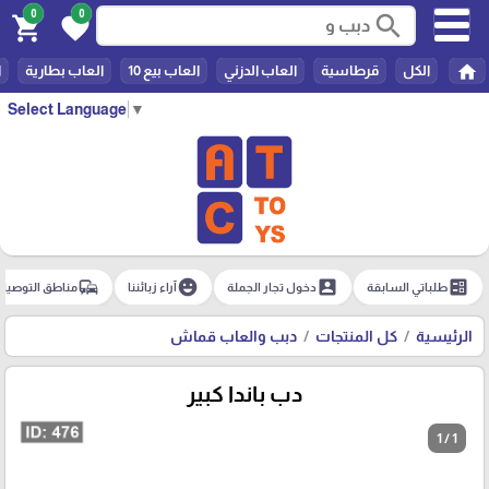
0
0
search
shopping_cart
favorite
home
الكل
قرطاسية
العاب الدزني
العاب بيع 10
العاب بطارية
ا
Select Language
▼
commute
emoji_emotions
account_box
ballot
طلباتي السابقة
دخول تجار الجملة
آراء زبائننا
مناطق التوصيل
الرئيسية
كل المنتجات
دبب والعاب قماش
دب باندا كبير
1 / 1