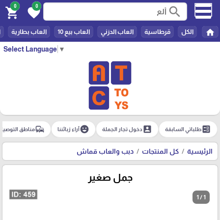
0
0
search
shopping_cart
favorite
home
الكل
قرطاسية
العاب الدزني
العاب بيع 10
العاب بطارية
ا
Select Language
▼
commute
emoji_emotions
account_box
ballot
طلباتي السابقة
دخول تجار الجملة
آراء زبائننا
مناطق التوصيل
الرئيسية
كل المنتجات
دبب والعاب قماش
جمل صغير
1 / 1