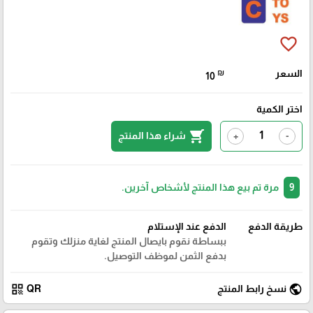
favorite_border
السعر
₪
10
اختر الكمية
shopping_cart
شراء هذا المنتج
+
-
9
مرة تم بيع هذا المنتج لأشخاص آخرين.
طريقة الدفع
الدفع عند الإستلام
ببساطة نقوم بايصال المنتج لغاية منزلك وتقوم
بدفع الثمن لموظف التوصيل.
qr_code
public
نسخ رابط المنتج
QR