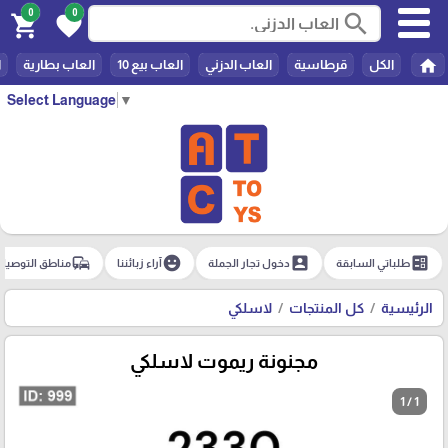
0
0
search
shopping_cart
favorite
home
الكل
قرطاسية
العاب الدزني
العاب بيع 10
العاب بطارية
ا
Select Language
▼
commute
emoji_emotions
account_box
ballot
طلباتي السابقة
دخول تجار الجملة
آراء زبائننا
مناطق التوصيل
الرئيسية
كل المنتجات
لاسلكي
مجنونة ريموت لاسلكي
1 / 1