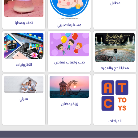
فطابل
تحف وهدايا
مستلزمات بيبي
دبب والعاب قماش
الكترونيات
هدايا الحج والعمرة
منزلي
زينة رمضان
الدراجات