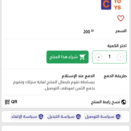
favorite_border
السعر
₪
200
اختر الكمية
shopping_cart
شراء هذا المنتج
+
-
طريقة الدفع
الدفع عند الإستلام
ببساطة نقوم بايصال المنتج لغاية منزلك وتقوم
بدفع الثمن لموظف التوصيل.
qr_code
public
نسخ رابط المنتج
QR
policy
policy
policy
سياسة التوصيل
سياسة التبديل
سياسة الإلغاء