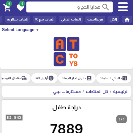
0
0
search
shopping_cart
favorite
home
الكل
قرطاسية
العاب الدزني
العاب بيع 10
العاب بطارية
ا
Select Language
▼
commute
emoji_emotions
account_box
ballot
طلباتي السابقة
دخول تجار الجملة
آراء زبائننا
مناطق التوصيل
الرئيسية
كل المنتجات
مستلزمات بيبي
دراجة طفل
1 / 1