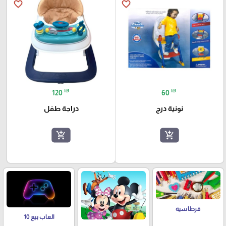
favorite_border
favorite_border
₪
₪
120
60
نونية درج
دراجة طفل
add_shopping_cart
add_shopping_cart
قرطاسية
العاب بيع 10