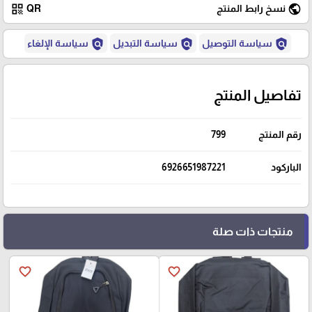
qr_code
public
نسخ رابط المنتج
QR
policy
policy
policy
سياسة التوصيل
سياسة التبديل
سياسة الإلغاء
تفاصيل المنتج
رقم المنتج
799
الباركود
6926651987221
منتجات ذات صلة
favorite_border
favorite_border