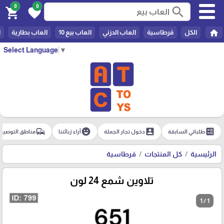
0
0
search
shopping_cart
favorite
home
الكل
قرطاسية
العاب الدزني
العاب بيع 10
العاب بطارية
ا
Select Language
▼
commute
emoji_emotions
account_box
ballot
طلباتي السابقة
دخول تجار الجملة
آراء زبائننا
مناطق التوصيل
الرئيسية
كل المنتجات
قرطاسية
تلاوين شمع 24 لون
1 / 1