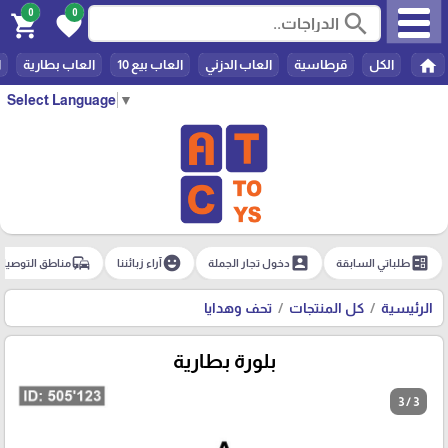
0
0
search
shopping_cart
favorite
home
الكل
قرطاسية
العاب الدزني
العاب بيع 10
العاب بطارية
ا
Select Language
▼
commute
emoji_emotions
account_box
ballot
طلباتي السابقة
دخول تجار الجملة
آراء زبائننا
مناطق التوصيل
الرئيسية
كل المنتجات
تحف وهدايا
بلورة بطارية
3 / 3