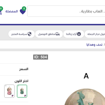
0
0
g_cart
favorite
المفضلة
security
commute
emoji_emotions
ول تجار الجملة
آراء زبائننا
مناطق التوصيل
سياسة المتجر
تحف وهدايا
السعر
اختر اللون