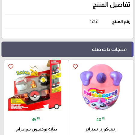
تفاصيل المنتج
رقم المنتج
1212
منتجات ذات صلة
favorite_border
favorite_border
₪
₪
45
40
رينبوكورنز سبرايز
طابة بوكيمون مع حزام