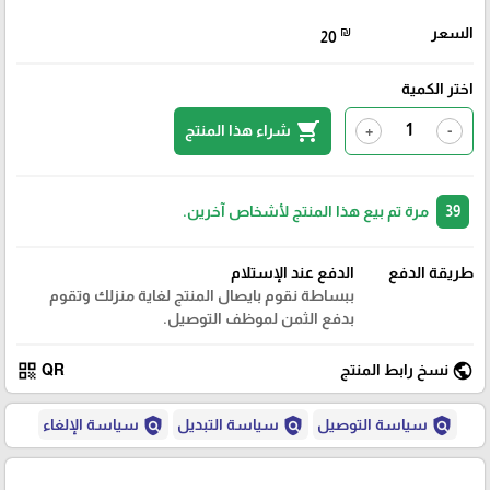
السعر
₪
20
اختر الكمية
shopping_cart
شراء هذا المنتج
+
-
39
مرة تم بيع هذا المنتج لأشخاص آخرين.
طريقة الدفع
الدفع عند الإستلام
ببساطة نقوم بايصال المنتج لغاية منزلك وتقوم
بدفع الثمن لموظف التوصيل.
qr_code
public
نسخ رابط المنتج
QR
policy
policy
policy
سياسة التوصيل
سياسة التبديل
سياسة الإلغاء