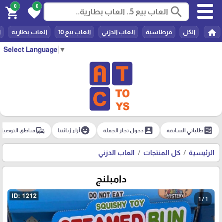
0
0
search
shopping_cart
favorite
home
الكل
قرطاسية
العاب الدزني
العاب بيع 10
العاب بطارية
ا
Select Language
▼
commute
emoji_emotions
account_box
ballot
طلباتي السابقة
دخول تجار الجملة
آراء زبائننا
مناطق التوصيل
الرئيسية
كل المنتجات
العاب الدزني
دامبلنج
1 / 1