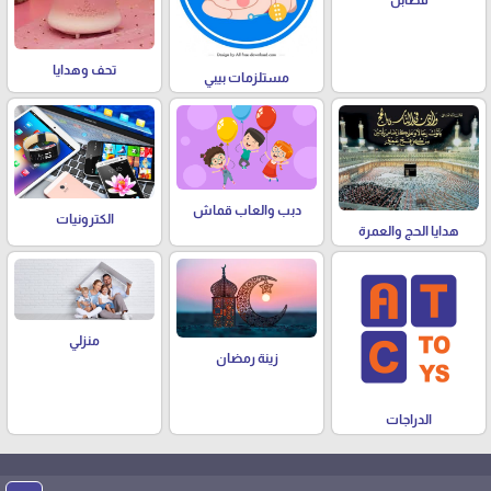
تحف وهدايا
مستلزمات بيبي
دبب والعاب قماش
الكترونيات
هدايا الحج والعمرة
منزلي
زينة رمضان
الدراجات