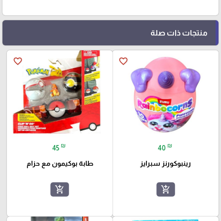
منتجات ذات صلة
favorite_border
favorite_border
₪
₪
45
40
رينبوكورنز سبرايز
طابة بوكيمون مع حزام
add_shopping_cart
add_shopping_cart