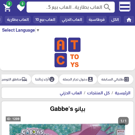
0
0
search
shopping_cart
favorite
home
الكل
قرطاسية
العاب الدزني
العاب بيع 10
العاب بطارية
ا
Select Language
▼
commute
emoji_emotions
account_box
ballot
طلباتي السابقة
دخول تجار الجملة
آراء زبائننا
مناطق التوصيل
الرئيسية
كل المنتجات
العاب الدزني
بيانو Gabbe's
1 / 1