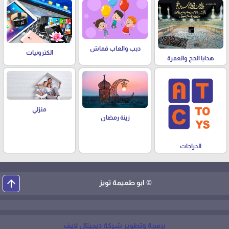
دبب والعاب قماش
الكترونيات
هدايا الحج والعمرة
منزلي
زينة رمضان
الدراجات
arrow_upward
© ابو طعيمة تويز
برمجة وتطوير شركة ديجيتال لايف