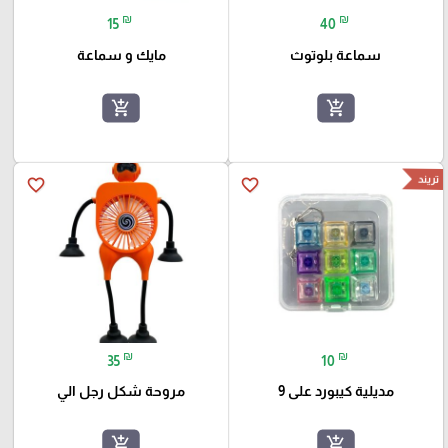
₪
₪
15
40
سماعة بلوتوث
مايك و سماعة
add_shopping_cart
add_shopping_cart
تريند
favorite_border
favorite_border
₪
₪
35
10
مديلية كيبورد على 9
مروحة شكل رجل الي
add_shopping_cart
add_shopping_cart