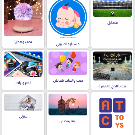
فطابل
تحف وهدايا
مستلزمات بيبي
دبب والعاب قماش
الكترونيات
هدايا الحج والعمرة
منزلي
زينة رمضان