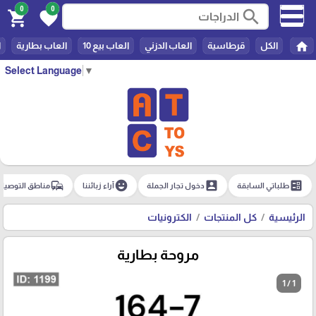
0
0
search
shopping_cart
favorite
home
الكل
قرطاسية
العاب الدزني
العاب بيع 10
العاب بطارية
ا
Select Language
▼
commute
emoji_emotions
account_box
ballot
طلباتي السابقة
دخول تجار الجملة
آراء زبائننا
مناطق التوصيل
الرئيسية
كل المنتجات
الكترونيات
مروحة بطارية
1 / 1