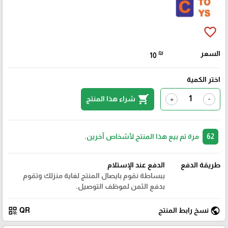
favorite_border
السعر
₪
10
اختر الكمية
shopping_cart
شراء هذا المنتج
+
-
62
مرة تم بيع هذا المنتج لأشخاص آخرين.
طريقة الدفع
الدفع عند الإستلام
ببساطة نقوم بايصال المنتج لغاية منزلك وتقوم
بدفع الثمن لموظف التوصيل.
qr_code
public
نسخ رابط المنتج
QR