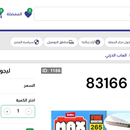
0
0
g_cart
favorite
المفضلة
security
commute
emoji_emotions
ول تجار الجملة
آراء زبائننا
مناطق التوصيل
سياسة المتجر
العاب الدزني
ليجو س
السعر
اختر الكمية
+
-