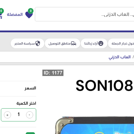
0
0
g_cart
favorite
المفضلة
security
commute
emoji_emotions
ول تجار الجملة
آراء زبائننا
مناطق التوصيل
سياسة المتجر
العاب الدزني
السعر
اختر الكمية
+
-