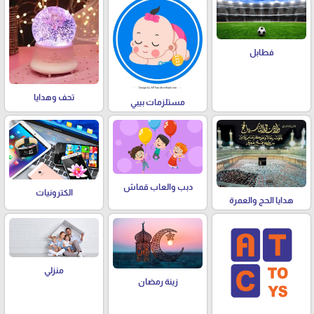
فطابل
تحف وهدايا
مستلزمات بيبي
دبب والعاب قماش
الكترونيات
هدايا الحج والعمرة
منزلي
زينة رمضان