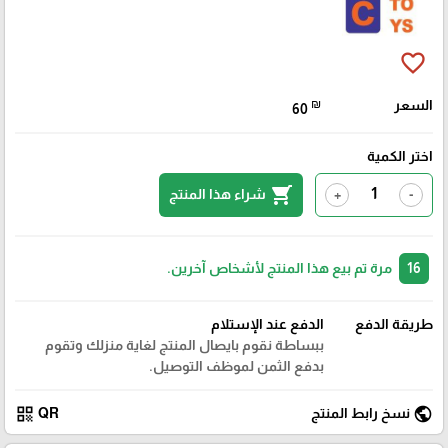
favorite_border
السعر
₪
60
اختر الكمية
shopping_cart
شراء هذا المنتج
+
-
16
مرة تم بيع هذا المنتج لأشخاص آخرين.
طريقة الدفع
الدفع عند الإستلام
ببساطة نقوم بايصال المنتج لغاية منزلك وتقوم
بدفع الثمن لموظف التوصيل.
qr_code
public
نسخ رابط المنتج
QR