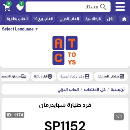
0
0
search
shopping_cart
favorite
home
الكل
قرطاسية
العاب الدزني
العاب بيع 10
العاب بطارية
ا
Select Language
▼
commute
emoji_emotions
account_box
ballot
طلباتي السابقة
دخول تجار الجملة
آراء زبائننا
مناطق التوصيل
الرئيسية
كل المنتجات
العاب الدزني
فرد طيارة سبايدرمان
1 / 1