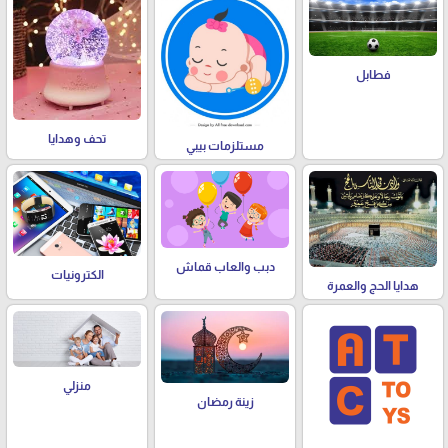
فطابل
تحف وهدايا
مستلزمات بيبي
دبب والعاب قماش
الكترونيات
هدايا الحج والعمرة
منزلي
زينة رمضان