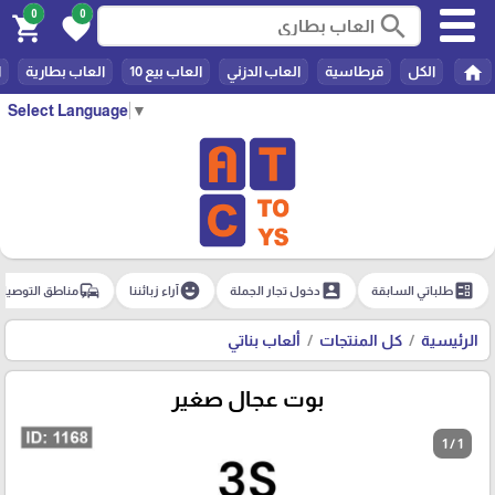
0
0
search
shopping_cart
favorite
home
الكل
قرطاسية
العاب الدزني
العاب بيع 10
العاب بطارية
ا
Select Language
▼
commute
emoji_emotions
account_box
ballot
طلباتي السابقة
دخول تجار الجملة
آراء زبائننا
مناطق التوصيل
الرئيسية
كل المنتجات
ألعاب بناتي
بوت عجال صغير
1 / 1