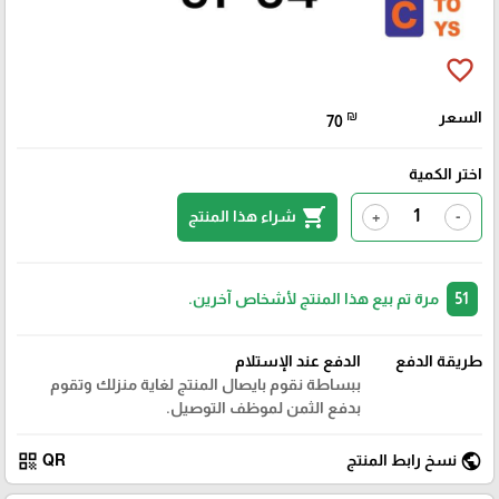
favorite_border
السعر
₪
70
اختر الكمية
shopping_cart
شراء هذا المنتج
+
-
51
مرة تم بيع هذا المنتج لأشخاص آخرين.
طريقة الدفع
الدفع عند الإستلام
ببساطة نقوم بايصال المنتج لغاية منزلك وتقوم
بدفع الثمن لموظف التوصيل.
qr_code
public
نسخ رابط المنتج
QR