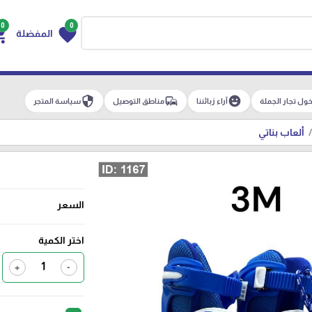
0
0
g_cart
favorite
المفضلة
security
commute
emoji_emotions
ول تجار الجملة
آراء زبائننا
مناطق التوصيل
سياسة المتجر
ألعاب بناتي
السعر
اختر الكمية
+
-