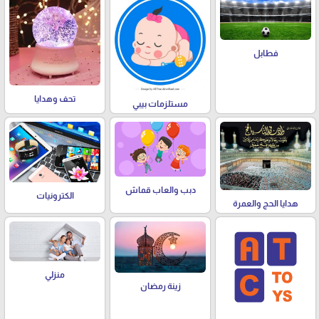
فطابل
تحف وهدايا
مستلزمات بيبي
دبب والعاب قماش
الكترونيات
هدايا الحج والعمرة
منزلي
زينة رمضان