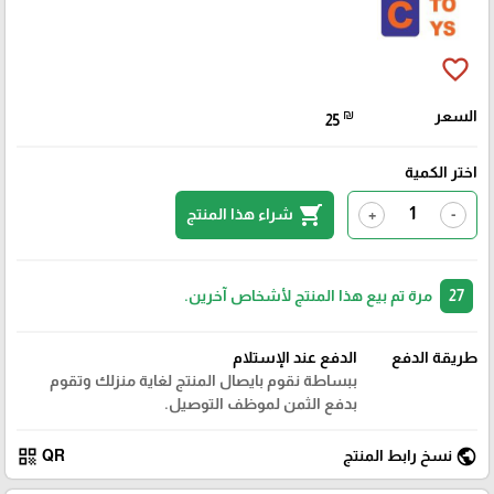
favorite_border
السعر
₪
25
اختر الكمية
shopping_cart
شراء هذا المنتج
+
-
27
مرة تم بيع هذا المنتج لأشخاص آخرين.
طريقة الدفع
الدفع عند الإستلام
ببساطة نقوم بايصال المنتج لغاية منزلك وتقوم
بدفع الثمن لموظف التوصيل.
qr_code
public
نسخ رابط المنتج
QR