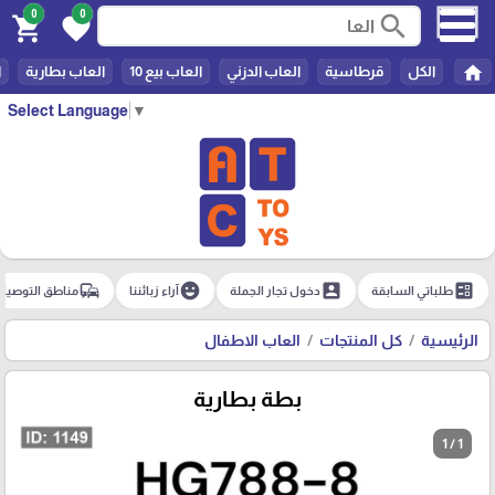
0
0
search
shopping_cart
favorite
home
الكل
قرطاسية
العاب الدزني
العاب بيع 10
العاب بطارية
ا
Select Language
▼
commute
emoji_emotions
account_box
ballot
طلباتي السابقة
دخول تجار الجملة
آراء زبائننا
مناطق التوصيل
الرئيسية
كل المنتجات
العاب الاطفال
بطة بطارية
1 / 1